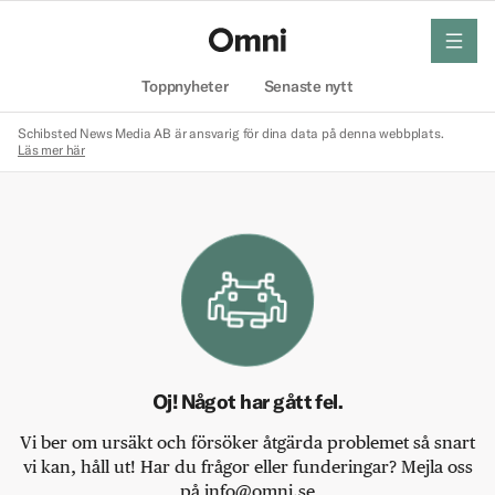
meny
Hem
Toppnyheter
Senaste nytt
Schibsted News Media AB är ansvarig för dina data på denna webbplats.
Läs mer här
Oj! Något har gått fel.
Vi ber om ursäkt och försöker åtgärda problemet så snart
vi kan, håll ut! Har du frågor eller funderingar? Mejla oss
på info@omni.se