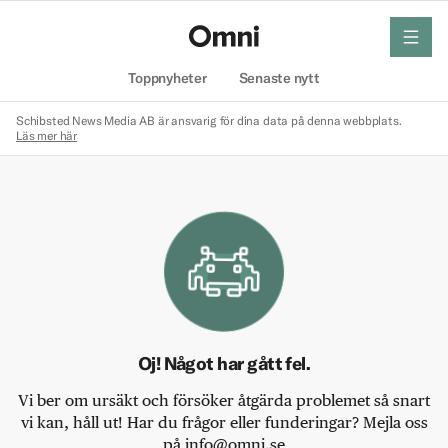
meny
Hem
Toppnyheter
Senaste nytt
Schibsted News Media AB är ansvarig för dina data på denna webbplats.
Läs mer här
Oj! Något har gått fel.
Vi ber om ursäkt och försöker åtgärda problemet så snart
vi kan, håll ut! Har du frågor eller funderingar? Mejla oss
på info@omni.se