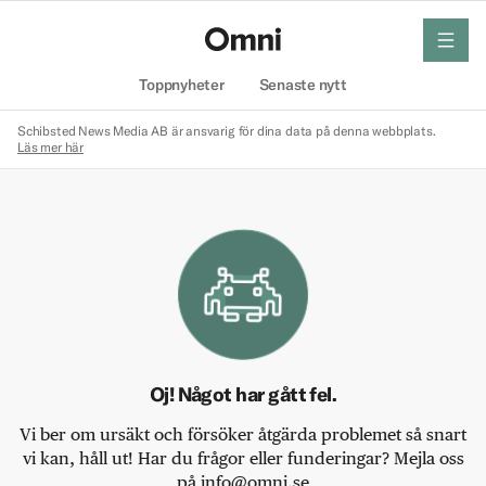
meny
Hem
Toppnyheter
Senaste nytt
Schibsted News Media AB är ansvarig för dina data på denna webbplats.
Läs mer här
Oj! Något har gått fel.
Vi ber om ursäkt och försöker åtgärda problemet så snart
vi kan, håll ut! Har du frågor eller funderingar? Mejla oss
på info@omni.se