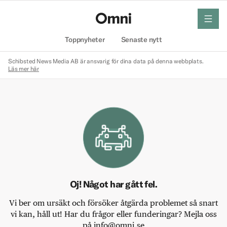
meny
Hem
Toppnyheter
Senaste nytt
Schibsted News Media AB är ansvarig för dina data på denna webbplats.
Läs mer här
Oj! Något har gått fel.
Vi ber om ursäkt och försöker åtgärda problemet så snart
vi kan, håll ut! Har du frågor eller funderingar? Mejla oss
på info@omni.se