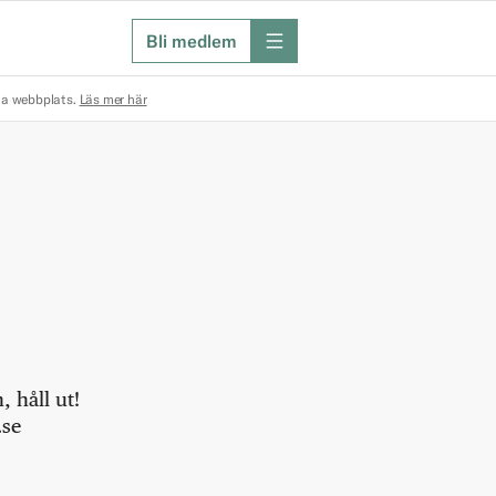
Bli medlem
meny
na webbplats.
Läs mer här
 håll ut!
.se