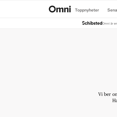
Toppnyheter
Sena
Hem
Omni är en
Vi ber o
Ha