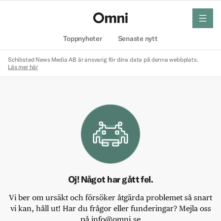
meny
Hem
Toppnyheter
Senaste nytt
Schibsted News Media AB är ansvarig för dina data på denna webbplats.
Läs mer här
Oj! Något har gått fel.
Vi ber om ursäkt och försöker åtgärda problemet så snart
vi kan, håll ut! Har du frågor eller funderingar? Mejla oss
på info@omni.se