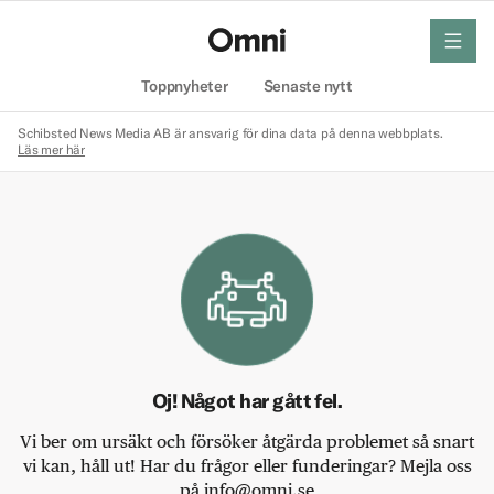
meny
Hem
Toppnyheter
Senaste nytt
Schibsted News Media AB är ansvarig för dina data på denna webbplats.
Läs mer här
Oj! Något har gått fel.
Vi ber om ursäkt och försöker åtgärda problemet så snart
vi kan, håll ut! Har du frågor eller funderingar? Mejla oss
på info@omni.se