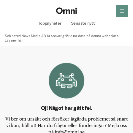
meny
Hem
Toppnyheter
Senaste nytt
Schibsted News Media AB är ansvarig för dina data på denna webbplats.
Läs mer här
Oj! Något har gått fel.
Vi ber om ursäkt och försöker åtgärda problemet så snart
vi kan, håll ut! Har du frågor eller funderingar? Mejla oss
på info@omni.se