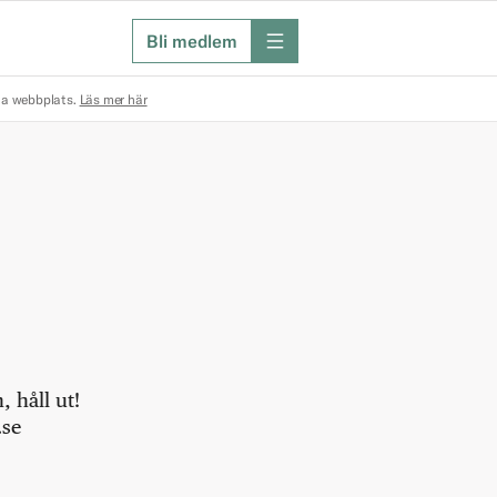
Bli medlem
meny
na webbplats.
Läs mer här
 håll ut!
.se