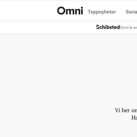
Toppnyheter
Sena
Hem
Omni är en
Vi ber o
Ha