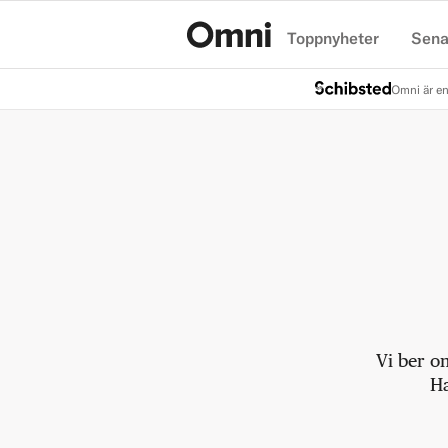
Toppnyheter
Sena
Hem
Omni är en
Vi ber o
Ha