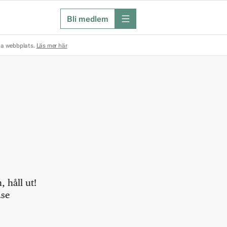
Bli medlem
meny
na webbplats.
Läs mer här
 håll ut!
.se