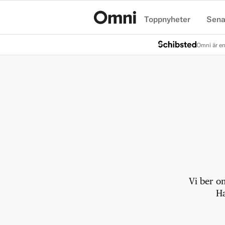
Toppnyheter
Sena
Hem
Omni är en
Vi ber o
Ha