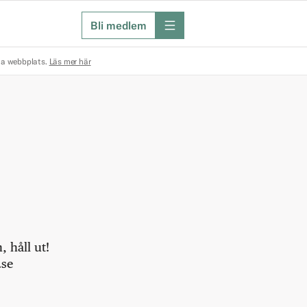
Bli medlem
meny
na webbplats.
Läs mer här
 håll ut!
.se