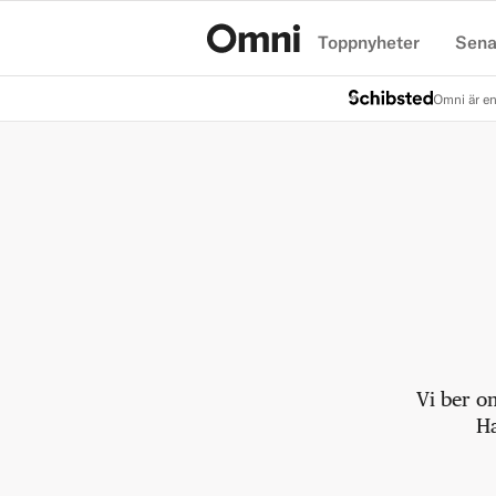
Toppnyheter
Sena
Hem
Omni är en
Vi ber o
Ha