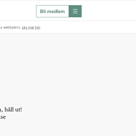
Bli medlem
meny
na webbplats.
Läs mer här
 håll ut!
.se