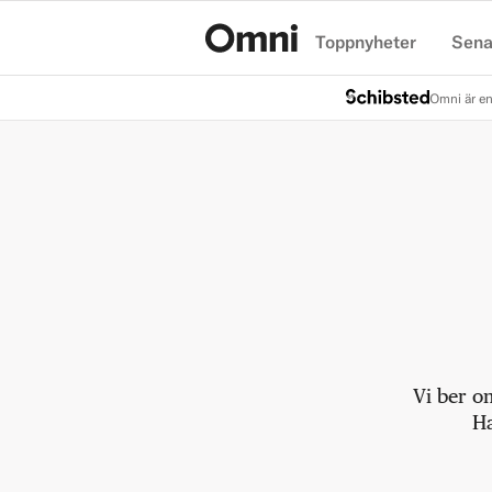
Toppnyheter
Sena
Hem
Omni är en
Vi ber o
Ha