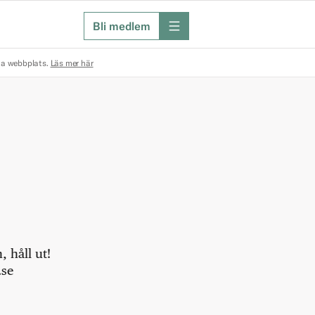
Bli medlem
meny
na webbplats.
Läs mer här
 håll ut!
.se