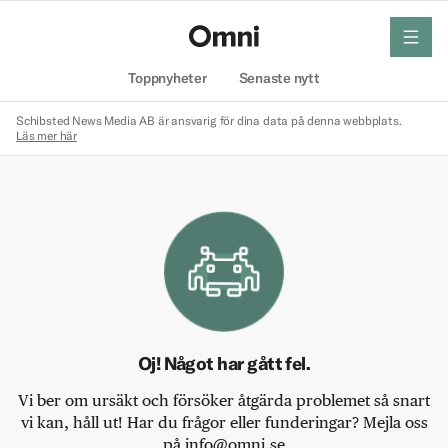
meny
Hem
Toppnyheter
Senaste nytt
Schibsted News Media AB är ansvarig för dina data på denna webbplats.
Läs mer här
Oj! Något har gått fel.
Vi ber om ursäkt och försöker åtgärda problemet så snart
vi kan, håll ut! Har du frågor eller funderingar? Mejla oss
på info@omni.se