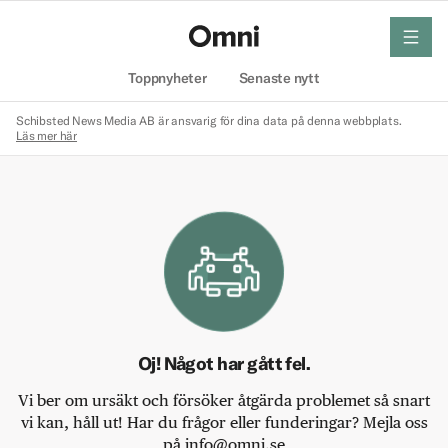
meny
Hem
Toppnyheter
Senaste nytt
Schibsted News Media AB är ansvarig för dina data på denna webbplats.
Läs mer här
Oj! Något har gått fel.
Vi ber om ursäkt och försöker åtgärda problemet så snart
vi kan, håll ut! Har du frågor eller funderingar? Mejla oss
på info@omni.se