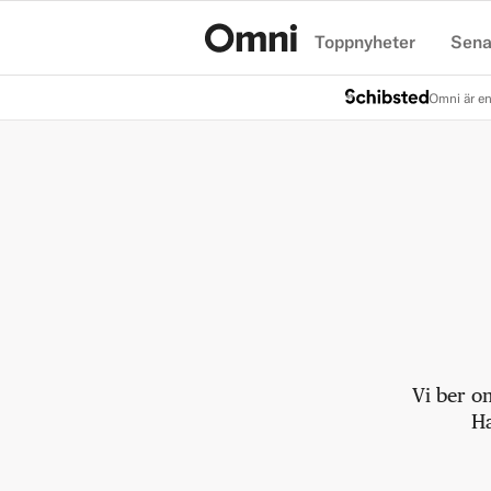
Toppnyheter
Sena
Hem
Omni är en
Vi ber o
Ha