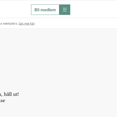
Bli medlem
meny
na webbplats.
Läs mer här
 håll ut!
.se