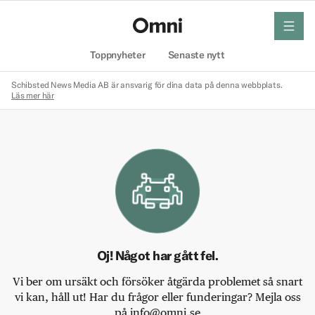
meny
Hem
Toppnyheter
Senaste nytt
Schibsted News Media AB är ansvarig för dina data på denna webbplats.
Läs mer här
Oj! Något har gått fel.
Vi ber om ursäkt och försöker åtgärda problemet så snart
vi kan, håll ut! Har du frågor eller funderingar? Mejla oss
på info@omni.se