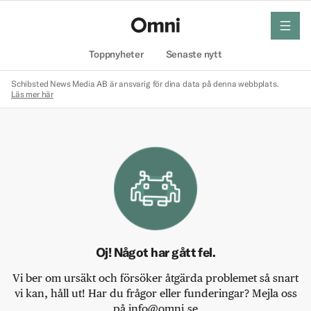
meny
Hem
Toppnyheter
Senaste nytt
Schibsted News Media AB är ansvarig för dina data på denna webbplats.
Läs mer här
Oj! Något har gått fel.
Vi ber om ursäkt och försöker åtgärda problemet så snart
vi kan, håll ut! Har du frågor eller funderingar? Mejla oss
på info@omni.se