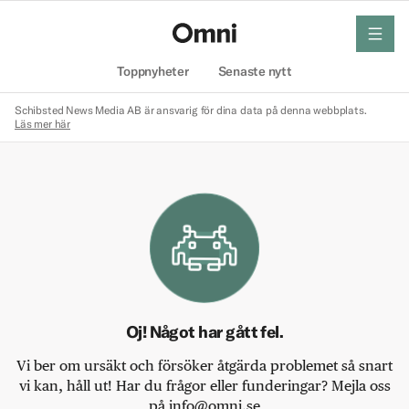
meny
Hem
Toppnyheter
Senaste nytt
Schibsted News Media AB är ansvarig för dina data på denna webbplats.
Läs mer här
Oj! Något har gått fel.
Vi ber om ursäkt och försöker åtgärda problemet så snart
vi kan, håll ut! Har du frågor eller funderingar? Mejla oss
på info@omni.se