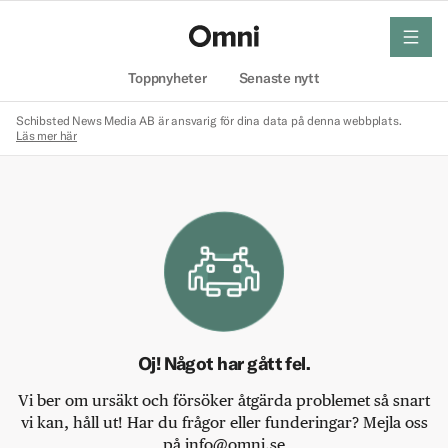
meny
Hem
Toppnyheter
Senaste nytt
Schibsted News Media AB är ansvarig för dina data på denna webbplats.
Läs mer här
Oj! Något har gått fel.
Vi ber om ursäkt och försöker åtgärda problemet så snart
vi kan, håll ut! Har du frågor eller funderingar? Mejla oss
på info@omni.se