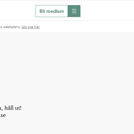
Bli medlem
meny
na webbplats.
Läs mer här
 håll ut!
.se