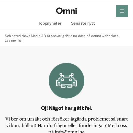
meny
Hem
Toppnyheter
Senaste nytt
Schibsted News Media AB är ansvarig för dina data på denna webbplats.
Läs mer här
Oj! Något har gått fel.
Vi ber om ursäkt och försöker åtgärda problemet så snart
vi kan, håll ut! Har du frågor eller funderingar? Mejla oss
på info@omni.se