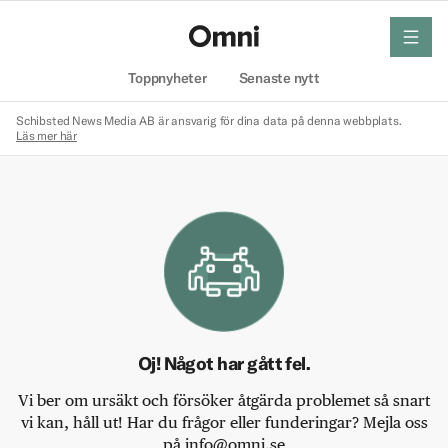
meny
Hem
Toppnyheter
Senaste nytt
Schibsted News Media AB är ansvarig för dina data på denna webbplats.
Läs mer här
Oj! Något har gått fel.
Vi ber om ursäkt och försöker åtgärda problemet så snart
vi kan, håll ut! Har du frågor eller funderingar? Mejla oss
på info@omni.se