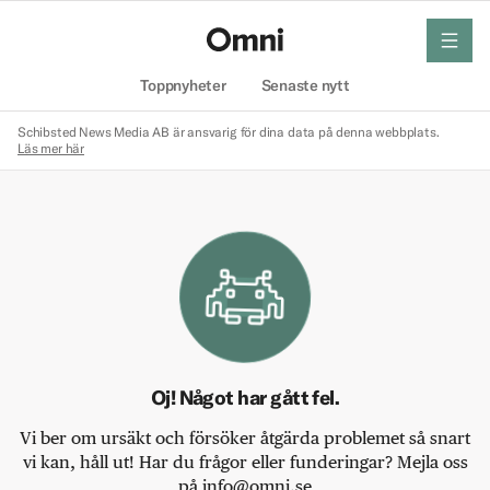
meny
Hem
Toppnyheter
Senaste nytt
Schibsted News Media AB är ansvarig för dina data på denna webbplats.
Läs mer här
Oj! Något har gått fel.
Vi ber om ursäkt och försöker åtgärda problemet så snart
vi kan, håll ut! Har du frågor eller funderingar? Mejla oss
på info@omni.se