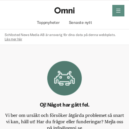
meny
Hem
Toppnyheter
Senaste nytt
Schibsted News Media AB är ansvarig för dina data på denna webbplats.
Läs mer här
Oj! Något har gått fel.
Vi ber om ursäkt och försöker åtgärda problemet så snart
vi kan, håll ut! Har du frågor eller funderingar? Mejla oss
på info@omni.se