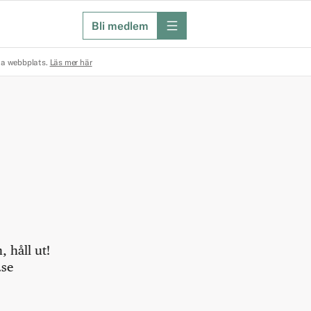
Bli medlem
meny
na webbplats.
Läs mer här
 håll ut!
.se