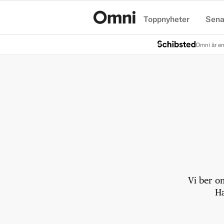
Toppnyheter
Sena
Hem
Omni är en
Vi ber o
Ha