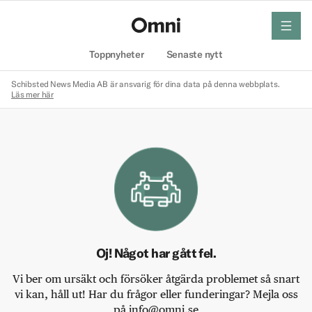
meny
Hem
Toppnyheter
Senaste nytt
Schibsted News Media AB är ansvarig för dina data på denna webbplats.
Läs mer här
Oj! Något har gått fel.
Vi ber om ursäkt och försöker åtgärda problemet så snart
vi kan, håll ut! Har du frågor eller funderingar? Mejla oss
på info@omni.se