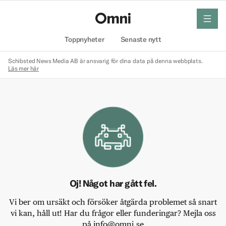
meny
Hem
Toppnyheter
Senaste nytt
Schibsted News Media AB är ansvarig för dina data på denna webbplats.
Läs mer här
Oj! Något har gått fel.
Vi ber om ursäkt och försöker åtgärda problemet så snart
vi kan, håll ut! Har du frågor eller funderingar? Mejla oss
på info@omni.se