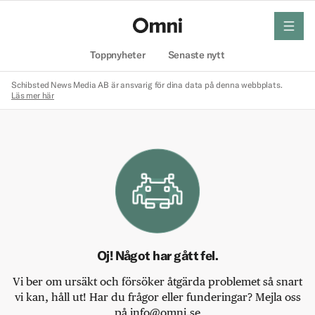
meny
Hem
Toppnyheter
Senaste nytt
Schibsted News Media AB är ansvarig för dina data på denna webbplats.
Läs mer här
Oj! Något har gått fel.
Vi ber om ursäkt och försöker åtgärda problemet så snart
vi kan, håll ut! Har du frågor eller funderingar? Mejla oss
på info@omni.se