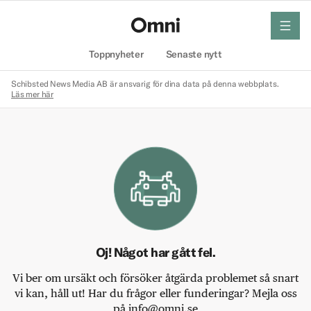
meny
Hem
Toppnyheter
Senaste nytt
Schibsted News Media AB är ansvarig för dina data på denna webbplats.
Läs mer här
Oj! Något har gått fel.
Vi ber om ursäkt och försöker åtgärda problemet så snart
vi kan, håll ut! Har du frågor eller funderingar? Mejla oss
på info@omni.se