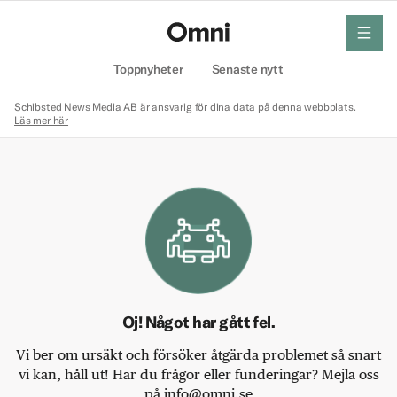
meny
Hem
Toppnyheter
Senaste nytt
Schibsted News Media AB är ansvarig för dina data på denna webbplats.
Läs mer här
Oj! Något har gått fel.
Vi ber om ursäkt och försöker åtgärda problemet så snart
vi kan, håll ut! Har du frågor eller funderingar? Mejla oss
på info@omni.se