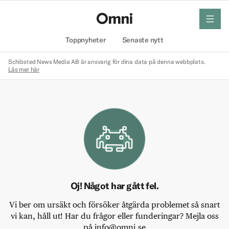
meny
Hem
Toppnyheter
Senaste nytt
Schibsted News Media AB är ansvarig för dina data på denna webbplats.
Läs mer här
Oj! Något har gått fel.
Vi ber om ursäkt och försöker åtgärda problemet så snart
vi kan, håll ut! Har du frågor eller funderingar? Mejla oss
på info@omni.se