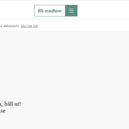
Bli medlem
meny
na webbplats.
Läs mer här
 håll ut!
.se