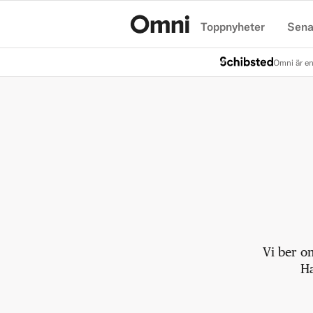
Toppnyheter
Sena
Hem
Omni är en
Vi ber o
Ha