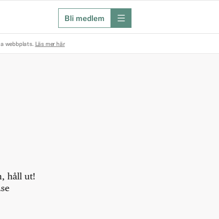
Bli medlem
meny
na webbplats.
Läs mer här
 håll ut!
.se