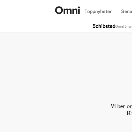
Toppnyheter
Sena
Hem
Omni är en
Vi ber o
Ha