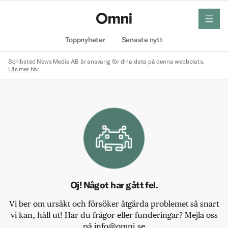
meny
Hem
Toppnyheter
Senaste nytt
Schibsted News Media AB är ansvarig för dina data på denna webbplats.
Läs mer här
Oj! Något har gått fel.
Vi ber om ursäkt och försöker åtgärda problemet så snart
vi kan, håll ut! Har du frågor eller funderingar? Mejla oss
på info@omni.se