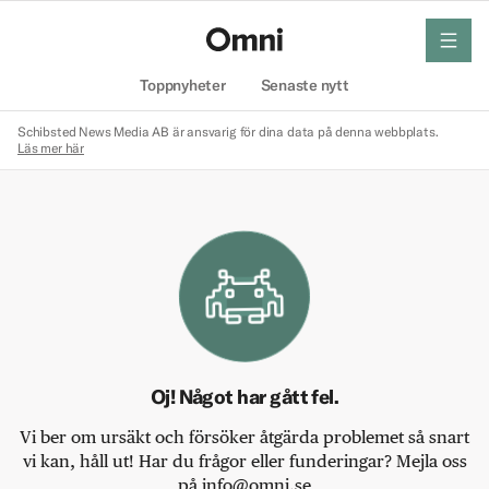
meny
Hem
Toppnyheter
Senaste nytt
Schibsted News Media AB är ansvarig för dina data på denna webbplats.
Läs mer här
Oj! Något har gått fel.
Vi ber om ursäkt och försöker åtgärda problemet så snart
vi kan, håll ut! Har du frågor eller funderingar? Mejla oss
på info@omni.se