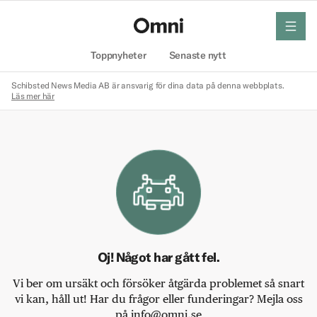
meny
Hem
Toppnyheter
Senaste nytt
Schibsted News Media AB är ansvarig för dina data på denna webbplats.
Läs mer här
Oj! Något har gått fel.
Vi ber om ursäkt och försöker åtgärda problemet så snart
vi kan, håll ut! Har du frågor eller funderingar? Mejla oss
på info@omni.se