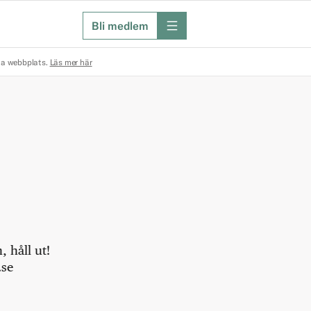
Bli medlem
meny
na webbplats.
Läs mer här
 håll ut!
.se