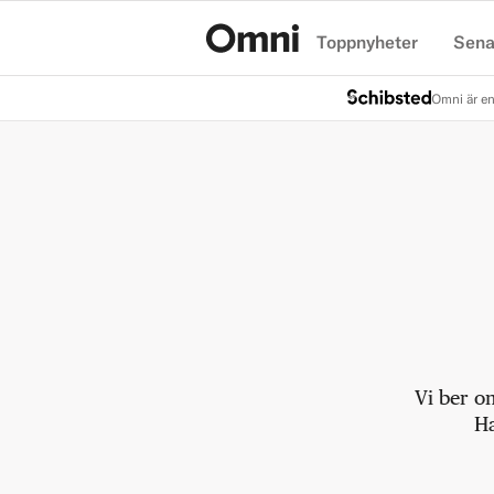
Toppnyheter
Sena
Hem
Omni är en
Vi ber o
Ha