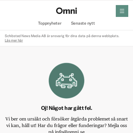
meny
Hem
Toppnyheter
Senaste nytt
Schibsted News Media AB är ansvarig för dina data på denna webbplats.
Läs mer här
Oj! Något har gått fel.
Vi ber om ursäkt och försöker åtgärda problemet så snart
vi kan, håll ut! Har du frågor eller funderingar? Mejla oss
på info@omni.se