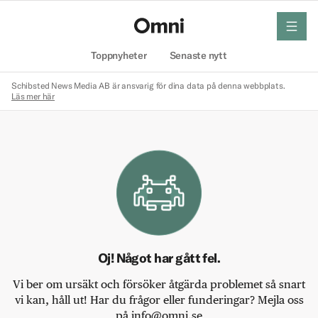
meny
Hem
Toppnyheter
Senaste nytt
Schibsted News Media AB är ansvarig för dina data på denna webbplats.
Läs mer här
Oj! Något har gått fel.
Vi ber om ursäkt och försöker åtgärda problemet så snart
vi kan, håll ut! Har du frågor eller funderingar? Mejla oss
på info@omni.se