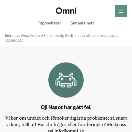
meny
Hem
Toppnyheter
Senaste nytt
Schibsted News Media AB är ansvarig för dina data på denna webbplats.
Läs mer här
Oj! Något har gått fel.
Vi ber om ursäkt och försöker åtgärda problemet så snart
vi kan, håll ut! Har du frågor eller funderingar? Mejla oss
på info@omni.se