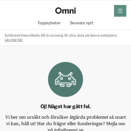
meny
Hem
Toppnyheter
Senaste nytt
Schibsted News Media AB är ansvarig för dina data på denna webbplats.
Läs mer här
Oj! Något har gått fel.
Vi ber om ursäkt och försöker åtgärda problemet så snart
vi kan, håll ut! Har du frågor eller funderingar? Mejla oss
på info@omni.se