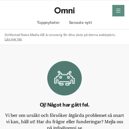
meny
Hem
Toppnyheter
Senaste nytt
Schibsted News Media AB är ansvarig för dina data på denna webbplats.
Läs mer här
Oj! Något har gått fel.
Vi ber om ursäkt och försöker åtgärda problemet så snart
vi kan, håll ut! Har du frågor eller funderingar? Mejla oss
på info@omni.se