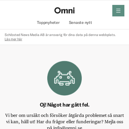
meny
Hem
Toppnyheter
Senaste nytt
Schibsted News Media AB är ansvarig för dina data på denna webbplats.
Läs mer här
Oj! Något har gått fel.
Vi ber om ursäkt och försöker åtgärda problemet så snart
vi kan, håll ut! Har du frågor eller funderingar? Mejla oss
på info@omni.se