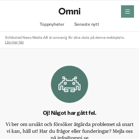
meny
Hem
Toppnyheter
Senaste nytt
Schibsted News Media AB är ansvarig för dina data på denna webbplats.
Läs mer här
Oj! Något har gått fel.
Vi ber om ursäkt och försöker åtgärda problemet så snart
vi kan, håll ut! Har du frågor eller funderingar? Mejla oss
på info@omni.se