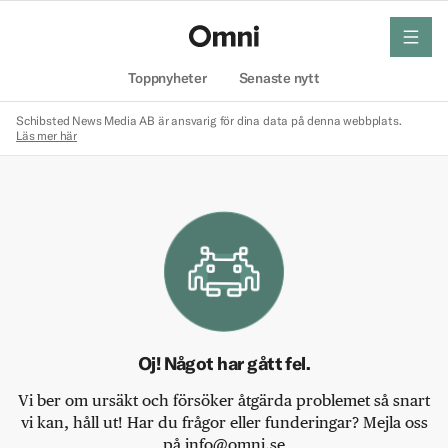
meny
Hem
Toppnyheter
Senaste nytt
Schibsted News Media AB är ansvarig för dina data på denna webbplats.
Läs mer här
Oj! Något har gått fel.
Vi ber om ursäkt och försöker åtgärda problemet så snart
vi kan, håll ut! Har du frågor eller funderingar? Mejla oss
på info@omni.se