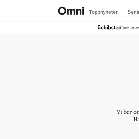
Toppnyheter
Sena
Hem
Omni är en
Vi ber o
Ha