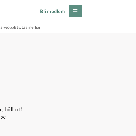
Bli medlem
meny
na webbplats.
Läs mer här
 håll ut!
.se