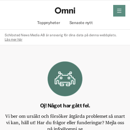
meny
Hem
Toppnyheter
Senaste nytt
Schibsted News Media AB är ansvarig för dina data på denna webbplats.
Läs mer här
Oj! Något har gått fel.
Vi ber om ursäkt och försöker åtgärda problemet så snart
vi kan, håll ut! Har du frågor eller funderingar? Mejla oss
på info@omni.se