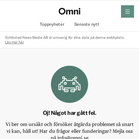
meny
Hem
Toppnyheter
Senaste nytt
Schibsted News Media AB är ansvarig för dina data på denna webbplats.
Läs mer här
Oj! Något har gått fel.
Vi ber om ursäkt och försöker åtgärda problemet så snart
vi kan, håll ut! Har du frågor eller funderingar? Mejla oss
på info@omni.se