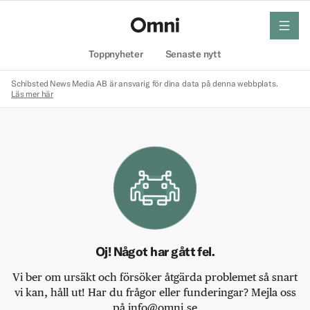
meny
Hem
Toppnyheter
Senaste nytt
Schibsted News Media AB är ansvarig för dina data på denna webbplats.
Läs mer här
Oj! Något har gått fel.
Vi ber om ursäkt och försöker åtgärda problemet så snart
vi kan, håll ut! Har du frågor eller funderingar? Mejla oss
på info@omni.se